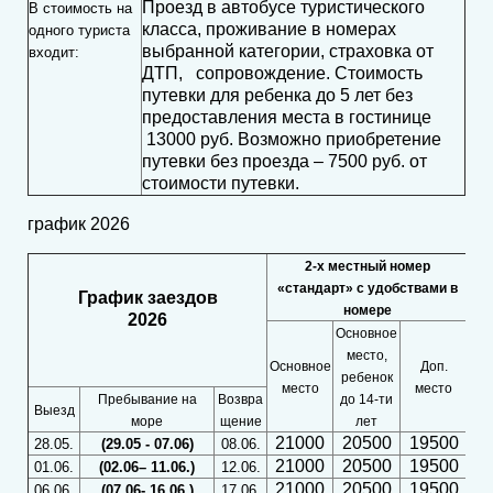
Проезд в автобусе туристического
В стоимость на
класса, проживание в номерах
одного туриста
выбранной категории, страховка от
входит:
ДТП, сопровождение. Стоимость
путевки для ребенка до 5 лет без
предоставления места в гостинице
13000 руб. Возможно приобретение
путевки без проезда – 7500 руб. от
стоимости путевки.
график 2026
2-х местный номер
3
«стандарт» с удобствами в
График заездов
номере
уд
2026
Основное
место,
Основное
Доп.
Осн
ребенок
место
место
м
Пребывание на
Возвра
до 14-ти
Выезд
море
щение
лет
21000
20500
19500
2
28.05.
(29.05 - 07.06)
08.06.
21000
20500
19500
2
01.06.
(02.06– 11.06.)
12.06.
21000
20500
19500
2
06.06.
(07.06- 16.06.)
17.06.