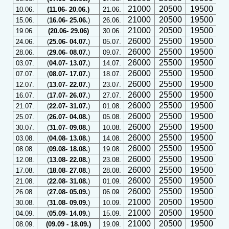
21000
20500
19500
2
10.06.
(11.06- 20.06.)
21.06.
21000
20500
19500
2
15.06.
(
16.06- 25.06.
)
26.06.
21000
20500
19500
2
19.06.
(20.06- 29.06)
30.06.
26000
25500
19500
2
24.06.
(
25.06- 04.07.
)
05.07.
26000
25500
19500
2
28.06.
(
29.06- 08.07.
)
09.07.
26000
25500
19500
2
03.07.
(
04.07- 13.07.
)
14.07.
26000
25500
19500
2
07.07.
(
08.07- 17.07.
)
18.07.
26000
25500
19500
2
12.07.
(
13.07- 22.07.
)
23.07.
26000
25500
19500
2
16.07.
(
17.07- 26.07.
)
27.07.
26000
25500
19500
2
21.07.
(
22.07- 31.07.
)
01.08.
26000
25500
19500
2
25.07.
(
26.07- 04.08.
)
05.08.
26000
25500
19500
2
30.07.
(
31.07- 09.08.
)
10.08.
26000
25500
19500
2
03.08.
(
04.08- 13.08.
)
14.08.
26000
25500
19500
2
08.08.
(
09.08- 18.08.
)
19.08.
26000
25500
19500
2
12.08.
(
13.08- 22.08.
)
23.08.
26000
25500
19500
2
17.08.
(
18.08- 27.08.
)
28.08.
26000
25500
19500
2
21.08.
(
22.08- 31.08.
)
01.09.
26000
25500
19500
2
26.08.
(
27.08- 05.09.
)
06.09.
21000
20500
19500
2
30.08.
(
31.08- 09.09.
)
10.09.
21000
20500
19500
2
04.09.
(
05.09- 14.09.
)
15.09.
21000
20500
19500
2
08.09.
(09.09 - 18.09.)
19.09.