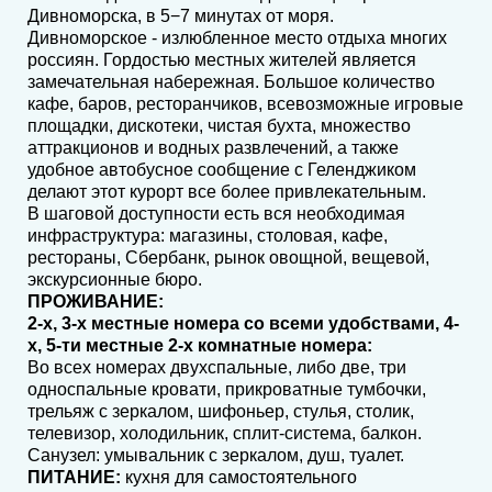
Дивноморска, в 5−7 минутах от моря.
Дивноморское - излюбленное место отдыха многих
россиян. Гордостью местных жителей является
замечательная набережная. Большое количество
кафе, баров, ресторанчиков, всевозможные игровые
площадки, дискотеки, чистая бухта, множество
аттракционов и водных развлечений, а также
удобное автобусное сообщение с Геленджиком
делают этот курорт все более привлекательным.
В шаговой доступности есть вся необходимая
инфраструктура: магазины, столовая, кафе,
рестораны, Сбербанк, рынок овощной, вещевой,
экскурсионные бюро.
ПРОЖИВАНИЕ
:
2-х, 3-х местные номера со всеми удобствами,
4-
х, 5-ти местные 2-х комнатные номера:
Во всех номерах двухспальные, либо две, три
односпальные кровати, прикроватные тумбочки,
трельяж с зеркалом, шифоньер, стулья, столик,
телевизор, холодильник, сплит-система, балкон.
Санузел: умывальник с зеркалом, душ, туалет.
ПИТАНИЕ:
кухня для самостоятельного